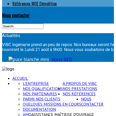
Références MOE Démolition
Nous contacter
Actualités
VIBC Ingénierie prend un peu de repos. Nos bureaux seront fer
rouvriront le Lundi 21 août à 9h00. Nous vous souhaitons de
Accès GED
ACCUEIL
L'ENTREPRISE
A PROPOS DE VIBC
NOS QUALIFICATIONS
NOS PRESTATIONS
NOS PARTENAIRES
NOS RÉFÉRENCES
PARMI NOS CLIENTS
NOUS
QUELQUES MISSIONS EN COURS
CONTACTER
DOCUMENTATION
AMO
ASSISTANCE MAÎTRISE D'OUVRAGE