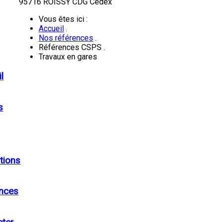
95716 ROISSY CDG Cedex
Vous êtes ici :
Accueil
.
Nos références
.
Références CSPS
.
Travaux en gares
l
s
tions
ences