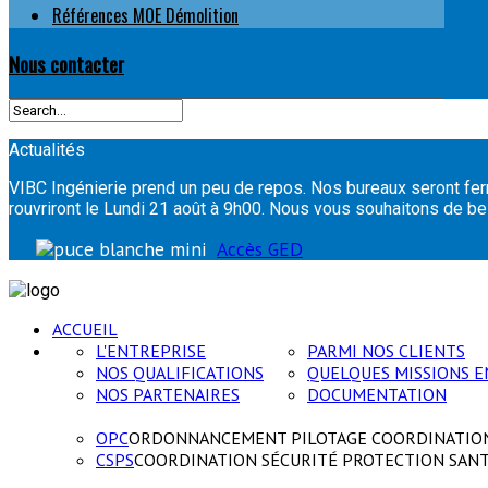
Références MOE Démolition
Nous contacter
Actualités
VIBC Ingénierie prend un peu de repos. Nos bureaux seront fer
rouvriront le Lundi 21 août à 9h00. Nous vous souhaitons de
Accès GED
ACCUEIL
L'ENTREPRISE
PARMI NOS CLIENTS
NOS QUALIFICATIONS
QUELQUES MISSIONS E
NOS PARTENAIRES
DOCUMENTATION
OPC
ORDONNANCEMENT PILOTAGE COORDINATIO
CSPS
COORDINATION SÉCURITÉ PROTECTION SAN