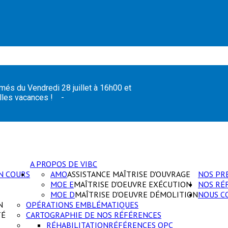
més du Vendredi 28 juillet à 16h00 et
 belles vacances ! -
A PROPOS DE VIBC
N COURS
AMO
ASSISTANCE MAÎTRISE D'OUVRAGE
NOS PR
MOE E
MAÎTRISE D'OEUVRE EXÉCUTION
NOS RÉ
MOE D
MAÎTRISE D'OEUVRE DÉMOLITION
NOUS C
N
OPÉRATIONS EMBLÉMATIQUES
TÉ
CARTOGRAPHIE DE NOS RÉFÉRENCES
RÉHABILITATION
RÉFÉRENCES OPC