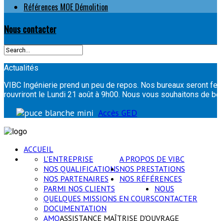
Références MOE Démolition
Nous contacter
Actualités
VIBC Ingénierie prend un peu de repos. Nos bureaux seront fer
rouvriront le Lundi 21 août à 9h00. Nous vous souhaitons de
Accès GED
ACCUEIL
L'ENTREPRISE
A PROPOS DE VIBC
NOS QUALIFICATIONS
NOS PRESTATIONS
NOS PARTENAIRES
NOS RÉFÉRENCES
PARMI NOS CLIENTS
NOUS
QUELQUES MISSIONS EN COURS
CONTACTER
DOCUMENTATION
AMO
ASSISTANCE MAÎTRISE D'OUVRAGE