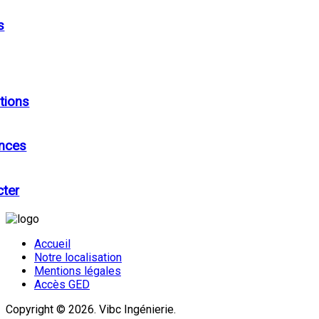
s
tions
ences
cter
Accueil
Notre localisation
Mentions légales
Accès GED
Copyright © 2026. Vibc Ingénierie.