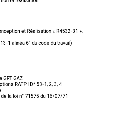
ion et réalisation"
nception et Réalisation « R4532-31 ».
313-1 alinéa 6° du code du travail)
ite GRT GAZ
tions RATP ID* 53-1, 2, 3, 4
s
4 de la loi n° 71575 du 16/07/71