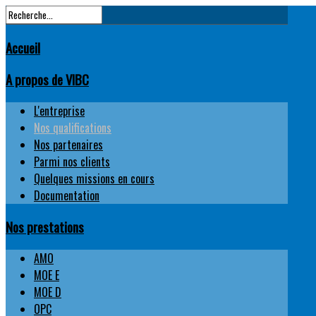
Accueil
A propos de VIBC
L'entreprise
Nos qualifications
Nos partenaires
Parmi nos clients
Quelques missions en cours
Documentation
Nos prestations
AMO
MOE E
MOE D
OPC