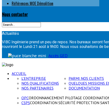
Références MOE Démolition
Nous contacter
Actualités
VIBC Ingénierie prend un peu de repos. Nos bureaux seront fer
rouvriront le Lundi 21 août à 9h00. Nous vous souhaitons de
Accès GED
ACCUEIL
L'ENTREPRISE
PARMI NOS CLIENTS
NOS QUALIFICATIONS
QUELQUES MISSIONS E
NOS PARTENAIRES
DOCUMENTATION
OPC
ORDONNANCEMENT PILOTAGE COORDINATIO
CSPS
COORDINATION SÉCURITÉ PROTECTION SAN