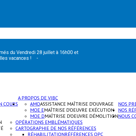
més du Vendredi 28 juillet à 16h00 et
 belles vacances ! -
A PROPOS DE VIBC
N COURS
AMO
ASSISTANCE MAÎTRISE D'OUVRAGE
NOS PR
MOE E
MAÎTRISE D'OEUVRE EXÉCUTION
NOS RÉ
MOE D
MAÎTRISE D'OEUVRE DÉMOLITION
NOUS C
N
OPÉRATIONS EMBLÉMATIQUES
TÉ
CARTOGRAPHIE DE NOS RÉFÉRENCES
RÉHABILITATION
RÉFÉRENCES OPC